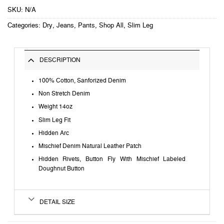
SKU:
N/A
Categories:
Dry
,
Jeans
,
Pants
,
Shop All
,
Slim Leg
DESCRIPTION
100% Cotton, Sanforized Denim
Non Stretch Denim
Weight 14oz
Slim Leg Fit
Hidden Arc
Mischief Denim Natural Leather Patch
Hidden Rivets, Button Fly With Mischief Labeled
Doughnut Button
DETAIL SIZE