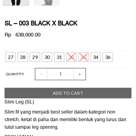
SL – 003 BLACK X BLACK
Rp
639,000.00
SIZE
27
28
29
30
31
32
33
34
36
SL - 003 BLACK X BLACK quantity
QUANTITY
ADD TO CART
Slim Leg (SL)
Slim fit yang menjadi best seller dalam kategori non
stretch, ketat di paha dan memiliki bentuk yang lurus dari
lutut sampai leg opening.