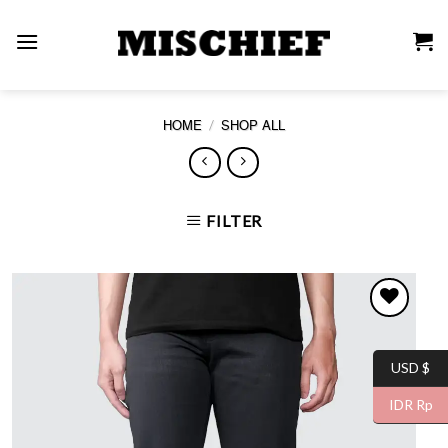
Skip
to
content
/
HOME
SHOP ALL
FILTER
USD $
WISHLIST
IDR Rp